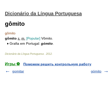
Dicionário da Língua Portuguesa
gômito
gômito
gômito
s.
m.
[Popular]
Vômito.
♦ Grafia em Portugal:
gómito
.
Dicionário da Língua Portuguesa
.
2012
.
Игры ⚽
Поможем решить контрольную работу
gomitar
gómito