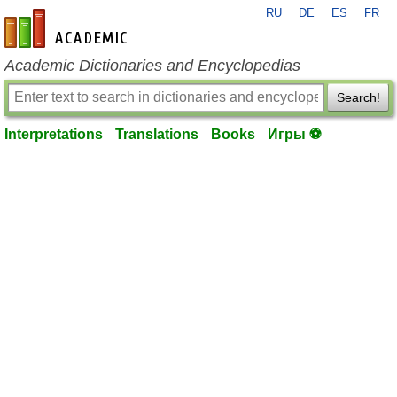
RU
DE
ES
FR
en-academic.com
Academic Dictionaries and Encyclopedias
Search!
Interpretations
Translations
Books
Игры ⚽