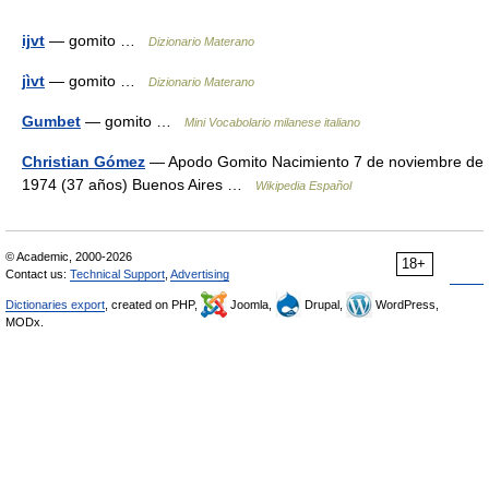
ijvt
— gomito …
Dizionario Materano
jìvt
— gomito …
Dizionario Materano
Gumbet
— gomito …
Mini Vocabolario milanese italiano
Christian Gómez
— Apodo Gomito Nacimiento 7 de noviembre de
1974 (37 años) Buenos Aires …
Wikipedia Español
© Academic, 2000-2026
18+
Contact us:
Technical Support
,
Advertising
Dictionaries export
, created on PHP,
Joomla,
Drupal,
WordPress,
MODx.