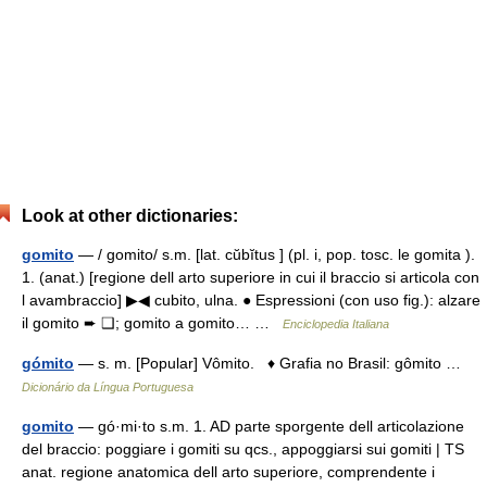
Look at other dictionaries:
gomito
— / gomito/ s.m. [lat. cŭbĭtus ] (pl. i, pop. tosc. le gomita ).
1. (anat.) [regione dell arto superiore in cui il braccio si articola con
l avambraccio] ▶◀ cubito, ulna. ● Espressioni (con uso fig.): alzare
il gomito ➨ ❑; gomito a gomito… …
Enciclopedia Italiana
gómito
— s. m. [Popular] Vômito. ♦ Grafia no Brasil: gômito …
Dicionário da Língua Portuguesa
gomito
— gó·mi·to s.m. 1. AD parte sporgente dell articolazione
del braccio: poggiare i gomiti su qcs., appoggiarsi sui gomiti | TS
anat. regione anatomica dell arto superiore, comprendente i