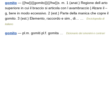
gomito
— {{hw}}{{gomito}}{{/hw}}s. m. 1 (anat.) Regione dell arto
superiore in cui il braccio si articola con l avambraccio | Alzare il –
g, bere in modo eccessivo. 2 (est.) Parte della manica che copre il
gomito. 3 (est.) Elemento, raccordo e sim., di… …
Enciclopedia di
italiano
gomito
— pl.m. gomiti pl.f. gomita …
Dizionario dei sinonimi e contrari