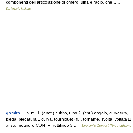
componenti dell articolazione di omero, ulna e radio, che… …
Dizionario italiano
gomito
— s. m. 1. (anat.) cubito, ulna 2. (est.) angolo, curvatura,
piega, piegatura □ curva, tourniquet (fr.), tornante, svolta, voltata □
ansa, meandro CONTR. rettilineo 3 …
Sinonimi e Contrari. Terza edizione